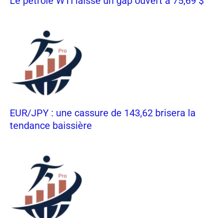
Le pétrole WTI laisse un gap ouvert à 75,69 $
EUR/JPY : une cassure de 143,62 brisera la
tendance baissière