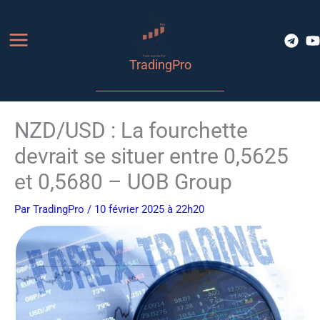
Aller
au
contenu
TradingPro
NZD/USD : La fourchette
devrait se situer entre 0,5625
et 0,5680 – UOB Group
Par
TradingPro
/ 10 février 2025 à 22h20