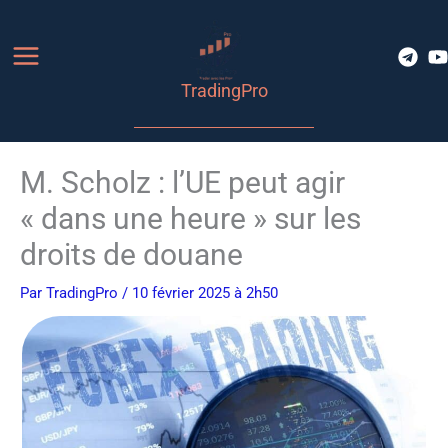
Aller
au
contenu
TradingPro
M. Scholz : l’UE peut agir
« dans une heure » sur les
droits de douane
Par
TradingPro
/ 10 février 2025 à 2h50