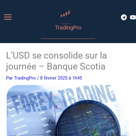
Aller
au
contenu
TradingPro
L’USD se consolide sur la
journée – Banque Scotia
Par
TradingPro
/ 8 février 2025 à 1h45