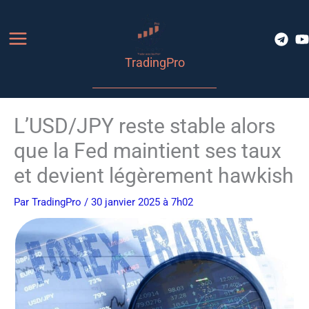
Aller
au
contenu
TradingPro
L’USD/JPY reste stable alors
que la Fed maintient ses taux
et devient légèrement hawkish
Par
TradingPro
/ 30 janvier 2025 à 7h02