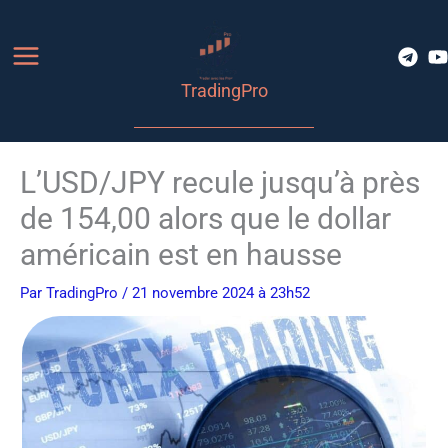
Aller
au
contenu
TradingPro
L’USD/JPY recule jusqu’à près
de 154,00 alors que le dollar
américain est en hausse
Par
TradingPro
/ 21 novembre 2024 à 23h52