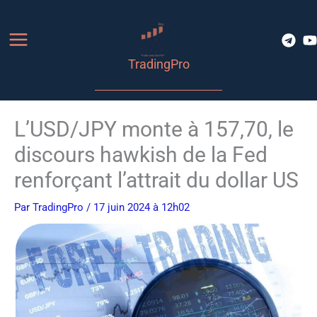
Aller
au
contenu
TradingPro
L’USD/JPY monte à 157,70, le
discours hawkish de la Fed
renforçant l’attrait du dollar US
Par
TradingPro
/ 17 juin 2024 à 12h02