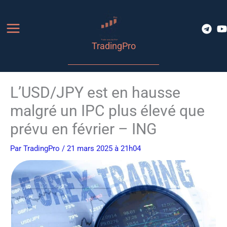
Aller
au
contenu
TradingPro
L’USD/JPY est en hausse
malgré un IPC plus élevé que
prévu en février – ING
Par
TradingPro
/ 21 mars 2025 à 21h04