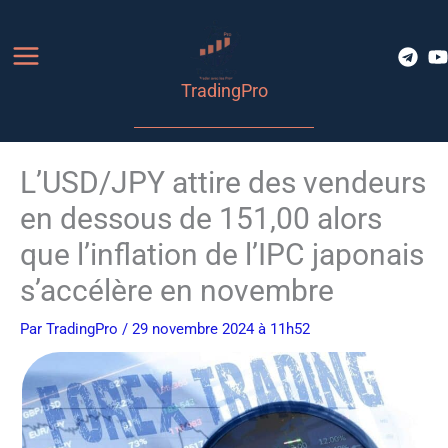
Aller
au
contenu
TradingPro
L’USD/JPY attire des vendeurs
en dessous de 151,00 alors
que l’inflation de l’IPC japonais
s’accélère en novembre
Par
TradingPro
/ 29 novembre 2024 à 11h52