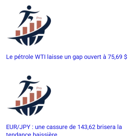
Le pétrole WTI laisse un gap ouvert à 75,69 $
EUR/JPY : une cassure de 143,62 brisera la
tendance baissière