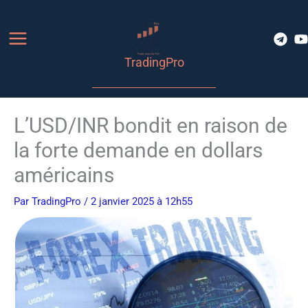
Aller
au
contenu
TradingPro
L’USD/INR bondit en raison de
la forte demande en dollars
américains
Par
TradingPro
/ 2 janvier 2025 à 12h55