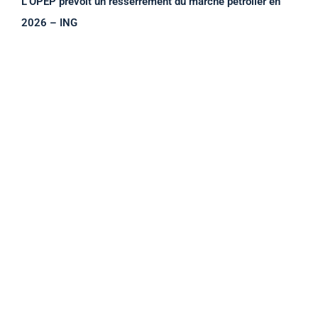
L’OPEP prévoit un resserrement du marché pétrolier en
2026 – ING