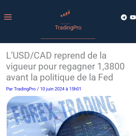
Aller
au
contenu
TradingPro
L’USD/CAD reprend de la
vigueur pour regagner 1,3800
avant la politique de la Fed
Par
TradingPro
/ 10 juin 2024 à 15h01