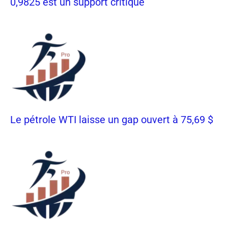
0,9825 est un support critique
Le pétrole WTI laisse un gap ouvert à 75,69 $