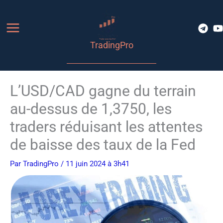
Aller
au
contenu
TradingPro
L’USD/CAD gagne du terrain
au-dessus de 1,3750, les
traders réduisant les attentes
de baisse des taux de la Fed
Par
TradingPro
/ 11 juin 2024 à 3h41