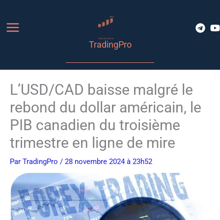
Aller
au
contenu
TradingPro
L’USD/CAD baisse malgré le
rebond du dollar américain, le
PIB canadien du troisième
trimestre en ligne de mire
Par
TradingPro
/ 28 novembre 2024 à 23h52