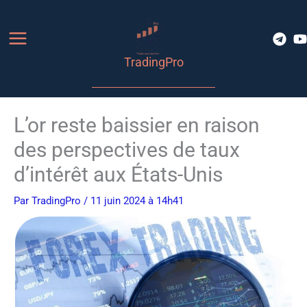
Aller
au
contenu
TradingPro
L’or reste baissier en raison
des perspectives de taux
d’intérêt aux États-Unis
Par
TradingPro
/ 11 juin 2024 à 14h41