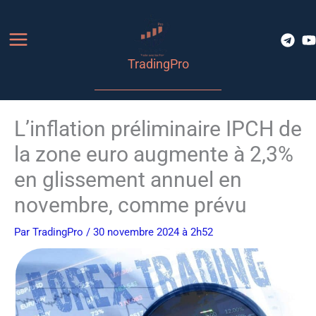
Aller
au
contenu
TradingPro
L’inflation préliminaire IPCH de
la zone euro augmente à 2,3%
en glissement annuel en
novembre, comme prévu
Par
TradingPro
/ 30 novembre 2024 à 2h52