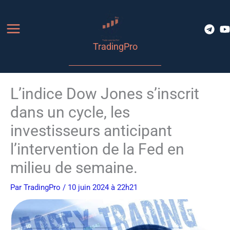
Aller
au
contenu
TradingPro
L’indice Dow Jones s’inscrit
dans un cycle, les
investisseurs anticipant
l’intervention de la Fed en
milieu de semaine.
Par
TradingPro
/ 10 juin 2024 à 22h21