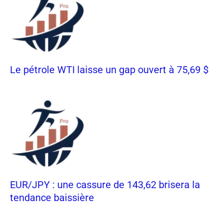
Le pétrole WTI laisse un gap ouvert à 75,69 $
EUR/JPY : une cassure de 143,62 brisera la
tendance baissière