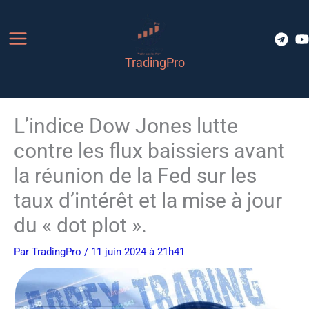
Aller
au
contenu
TradingPro
L’indice Dow Jones lutte
contre les flux baissiers avant
la réunion de la Fed sur les
taux d’intérêt et la mise à jour
du « dot plot ».
Par
TradingPro
/ 11 juin 2024 à 21h41