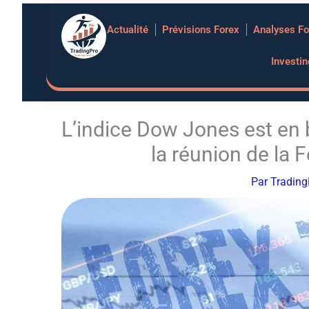
Aller
Actualité
Prévisions Forex
Analyses Fo
au
contenu
Investi
L’indice Dow Jones est en b
la réunion de la 
Par
Tradin