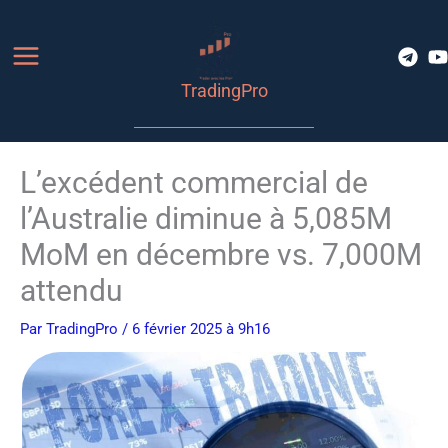
Aller
au
contenu
TradingPro
L’excédent commercial de
l’Australie diminue à 5,085M
MoM en décembre vs. 7,000M
attendu
Par
TradingPro
/ 6 février 2025 à 9h16