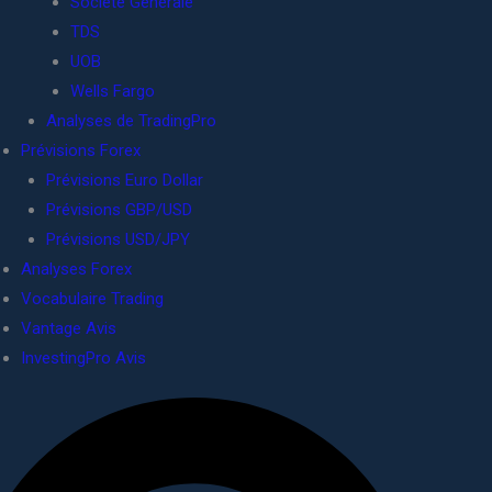
Société Générale
TDS
UOB
Wells Fargo
Analyses de TradingPro
Prévisions Forex
Prévisions Euro Dollar
Prévisions GBP/USD
Prévisions USD/JPY
Analyses Forex
Vocabulaire Trading
Vantage Avis
InvestingPro Avis