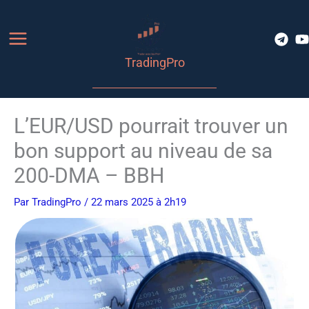
Aller
au
contenu
TradingPro
L’EUR/USD pourrait trouver un
bon support au niveau de sa
200-DMA – BBH
Par
TradingPro
/ 22 mars 2025 à 2h19