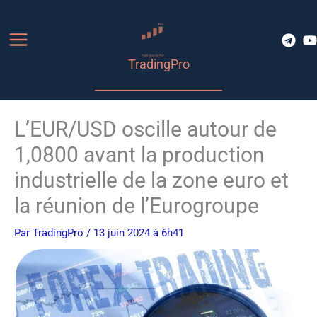
Aller
au
contenu
TradingPro
L’EUR/USD oscille autour de
1,0800 avant la production
industrielle de la zone euro et
la réunion de l’Eurogroupe
Par
TradingPro
/ 13 juin 2024 à 6h41