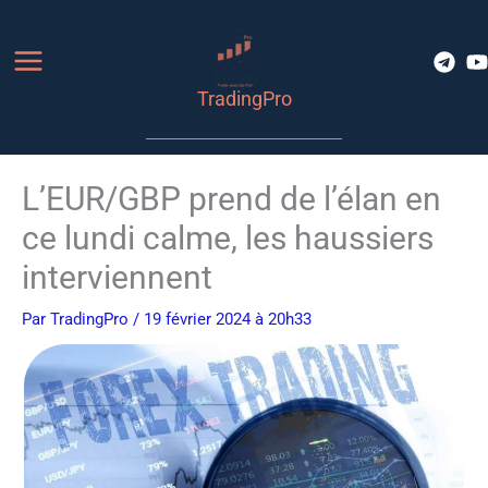
Aller
au
contenu
TradingPro
L’EUR/GBP prend de l’élan en
ce lundi calme, les haussiers
interviennent
Par
TradingPro
/ 19 février 2024 à 20h33