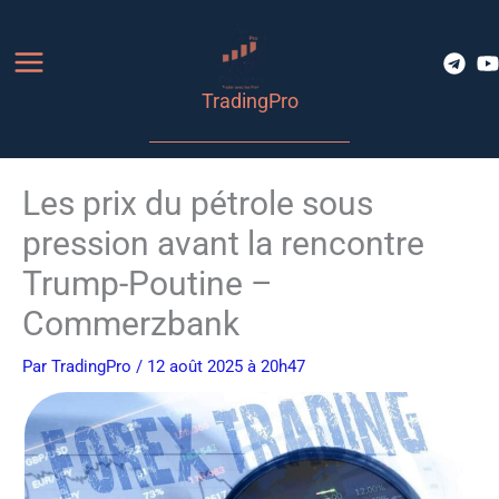
Aller
au
contenu
TradingPro
Les prix du pétrole sous
pression avant la rencontre
Trump-Poutine –
Commerzbank
Par
TradingPro
/ 12 août 2025 à 20h47