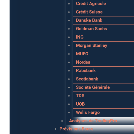
Crédit Agricole
Crédit Suisse
Danske Bank
Goldman Sachs
ING
Morgan Stanley
MUFG
Nordea
Rabobank
Scotiabank
Société Générale
TDS
UOB
Wells Fargo
Analyses de TradingPro
Prévisions Forex