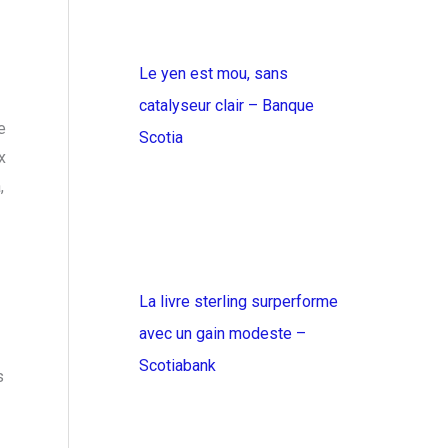
Le yen est mou, sans
catalyseur clair – Banque
e
Scotia
x
,
La livre sterling surperforme
avec un gain modeste –
Scotiabank
s