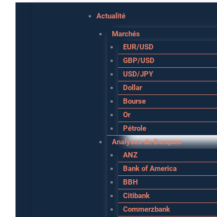
Aller
Actualité
au
Marchés
contenu
EUR/USD
GBP/USD
USD/JPY
Dollar
Bourse
Or
Pétrole
Analyses de Banques
ANZ
Bank of America
BBH
Citibank
Commerzbank