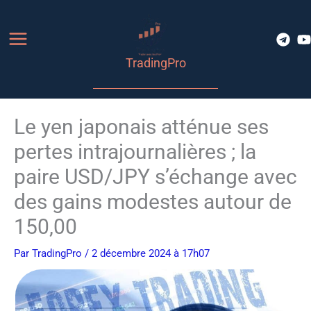
Aller
au
contenu
TradingPro
Le yen japonais atténue ses
pertes intrajournalières ; la
paire USD/JPY s’échange avec
des gains modestes autour de
150,00
Par
TradingPro
/ 2 décembre 2024 à 17h07