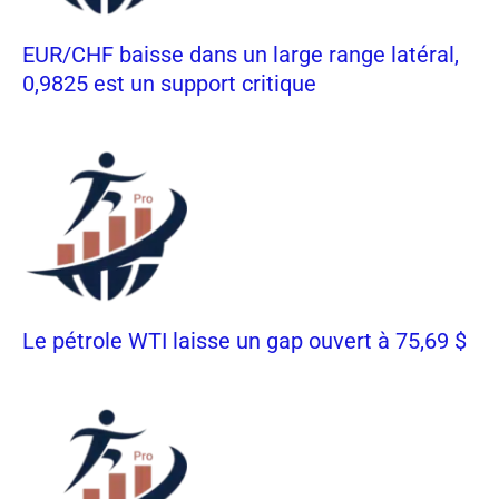
EUR/CHF baisse dans un large range latéral,
0,9825 est un support critique
Le pétrole WTI laisse un gap ouvert à 75,69 $