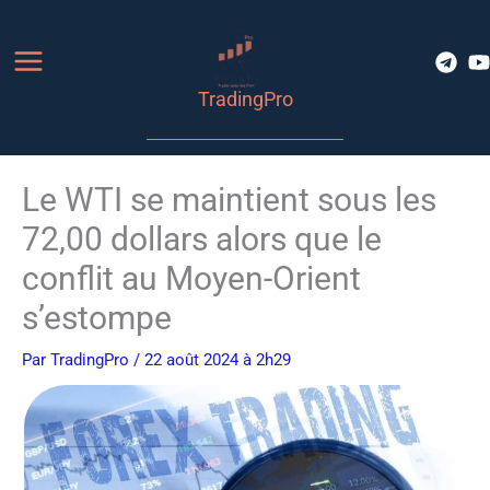
Aller
au
contenu
TradingPro
Le WTI se maintient sous les
72,00 dollars alors que le
conflit au Moyen-Orient
s’estompe
Par
TradingPro
/ 22 août 2024 à 2h29