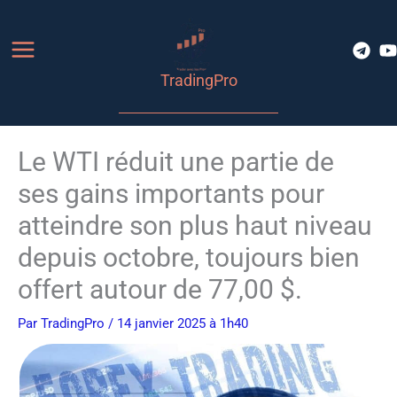
Aller
au
contenu
TradingPro
Le WTI réduit une partie de
ses gains importants pour
atteindre son plus haut niveau
depuis octobre, toujours bien
offert autour de 77,00 $.
Par
TradingPro
/ 14 janvier 2025 à 1h40