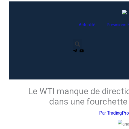
Aller
au
contenu
Actualité
Prévisions 
Le WTI manque de direction
dans une fourchette 
Par
TradingPr