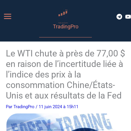
Aller
au
contenu
TradingPro
Le WTI chute à près de 77,00 $
en raison de l’incertitude liée à
l’indice des prix à la
consommation Chine/États-
Unis et aux résultats de la Fed
Par
TradingPro
/ 11 juin 2024 à 15h11