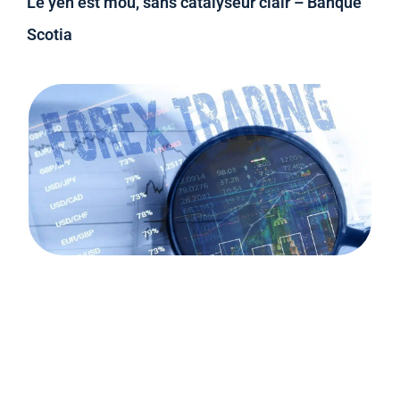
Le yen est mou, sans catalyseur clair – Banque
Scotia