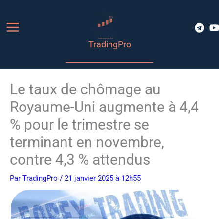
Aller
au
contenu
TradingPro
Le taux de chômage au
Royaume-Uni augmente à 4,4
% pour le trimestre se
terminant en novembre,
contre 4,3 % attendus
Par
TradingPro
/ 21 janvier 2025 à 12h55