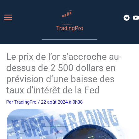
Aller
au
contenu
TradingPro
Le prix de l’or s’accroche au-
dessus de 2 500 dollars en
prévision d’une baisse des
taux d’intérêt de la Fed
Par
TradingPro
/ 22 août 2024 à 0h38