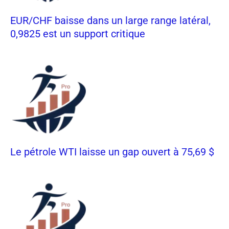
EUR/CHF baisse dans un large range latéral,
0,9825 est un support critique
Le pétrole WTI laisse un gap ouvert à 75,69 $