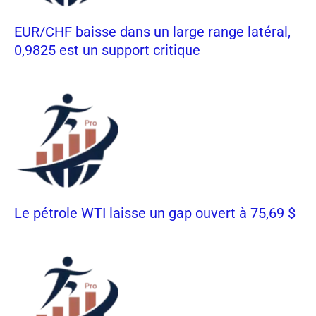
EUR/CHF baisse dans un large range latéral,
0,9825 est un support critique
Le pétrole WTI laisse un gap ouvert à 75,69 $