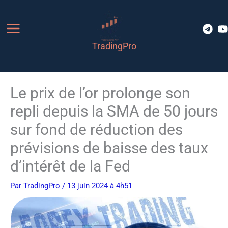
Aller
au
contenu
TradingPro
Le prix de l’or prolonge son
repli depuis la SMA de 50 jours
sur fond de réduction des
prévisions de baisse des taux
d’intérêt de la Fed
Par
TradingPro
/ 13 juin 2024 à 4h51