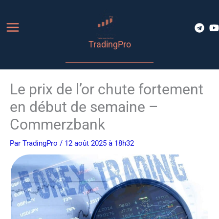
Aller
au
contenu
TradingPro
Le prix de l’or chute fortement
en début de semaine –
Commerzbank
Par
TradingPro
/ 12 août 2025 à 18h32