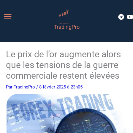
Aller
au
contenu
TradingPro
Le prix de l’or augmente alors
que les tensions de la guerre
commerciale restent élevées
Par
TradingPro
/ 8 février 2025 à 23h05