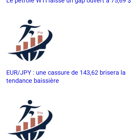
Le pétrole WTI laisse un gap ouvert à 75,69 $
EUR/JPY : une cassure de 143,62 brisera la
tendance baissière