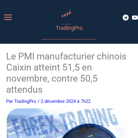
Aller
au
contenu
TradingPro
Le PMI manufacturier chinois
Caixin atteint 51,5 en
novembre, contre 50,5
attendus
Par
TradingPro
/ 2 décembre 2024 à 7h22