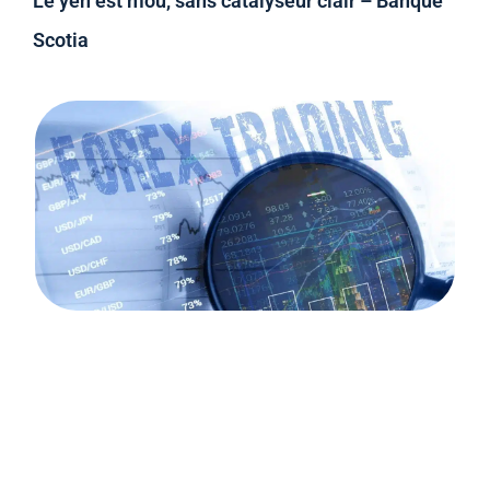
Le yen est mou, sans catalyseur clair – Banque
Scotia