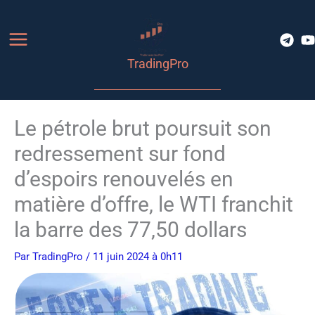
Aller
au
contenu
TradingPro
Le pétrole brut poursuit son
redressement sur fond
d’espoirs renouvelés en
matière d’offre, le WTI franchit
la barre des 77,50 dollars
Par
TradingPro
/ 11 juin 2024 à 0h11