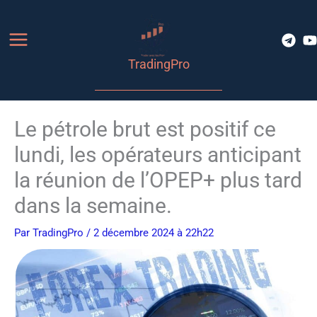
Aller
au
contenu
TradingPro
Le pétrole brut est positif ce
lundi, les opérateurs anticipant
la réunion de l’OPEP+ plus tard
dans la semaine.
Par
TradingPro
/ 2 décembre 2024 à 22h22