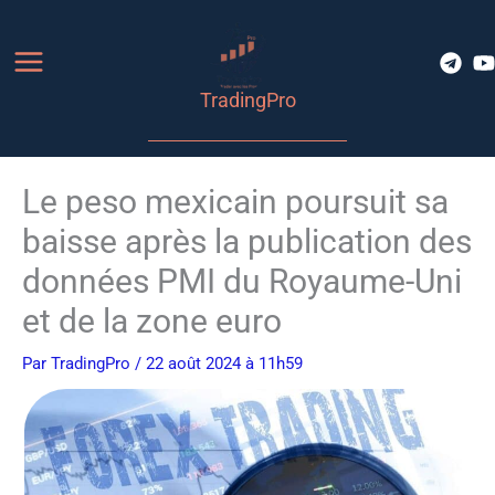
Aller
au
contenu
TradingPro
Le peso mexicain poursuit sa
baisse après la publication des
données PMI du Royaume-Uni
et de la zone euro
Par
TradingPro
/ 22 août 2024 à 11h59