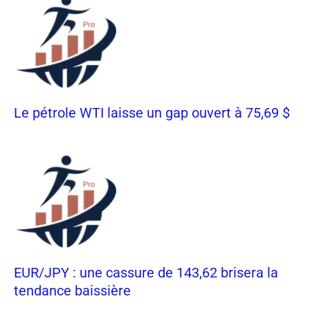
Le pétrole WTI laisse un gap ouvert à 75,69 $
EUR/JPY : une cassure de 143,62 brisera la
tendance baissière