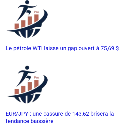
Le pétrole WTI laisse un gap ouvert à 75,69 $
EUR/JPY : une cassure de 143,62 brisera la
tendance baissière