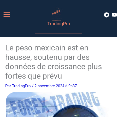
Aller
au
contenu
TradingPro
Le peso mexicain est en
hausse, soutenu par des
données de croissance plus
fortes que prévu
Par
TradingPro
/ 2 novembre 2024 à 9h37