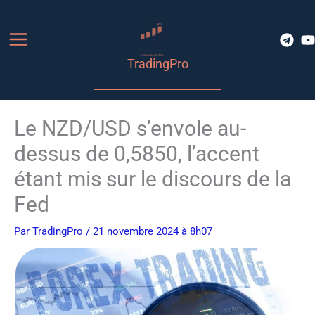
Aller
au
contenu
TradingPro
Le NZD/USD s’envole au-
dessus de 0,5850, l’accent
étant mis sur le discours de la
Fed
Par
TradingPro
/ 21 novembre 2024 à 8h07