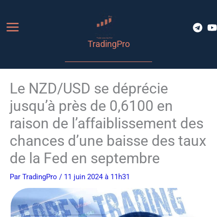
Aller
au
contenu
TradingPro
Le NZD/USD se déprécie
jusqu’à près de 0,6100 en
raison de l’affaiblissement des
chances d’une baisse des taux
de la Fed en septembre
Par
TradingPro
/ 11 juin 2024 à 11h31