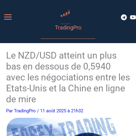
Aller
au
contenu
TradingPro
Le NZD/USD atteint un plus
bas en dessous de 0,5940
avec les négociations entre les
Etats-Unis et la Chine en ligne
de mire
Par
TradingPro
/ 11 août 2025 à 21h32