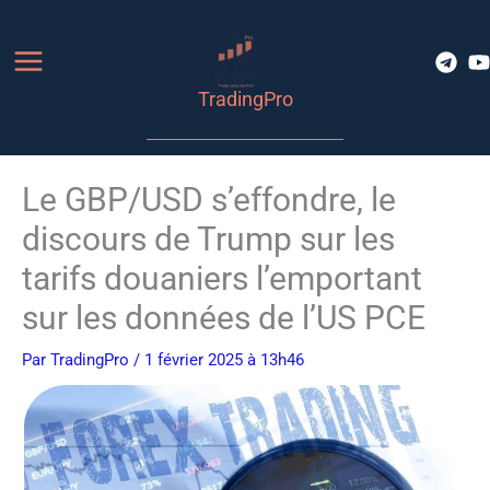
Aller
au
contenu
TradingPro
Le GBP/USD s’effondre, le
discours de Trump sur les
tarifs douaniers l’emportant
sur les données de l’US PCE
Par
TradingPro
/ 1 février 2025 à 13h46