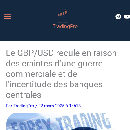
Aller
au
contenu
TradingPro
Le GBP/USD recule en raison
des craintes d’une guerre
commerciale et de
l’incertitude des banques
centrales
Par
TradingPro
/ 22 mars 2025 à 14h18