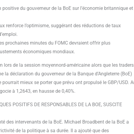
 positive du gouverneur de la BoE sur l’économie britannique et
 taux renforce l’optimisme, suggérant des réductions de taux
d’emploi.
 les prochaines minutes du FOMC devraient offrir plus
 ajustements économiques mondiaux.
in lors de la session moyennord-américaine alors que les traders
me la déclaration du gouverneur de la Banque d’Angleterre (BoE)
e pourrait mieux se porter que prévu ont propulsé le GBP/USD. A
négocie à 1,2643, en hausse de 0,40%.
UES POSITIFS DE RESPONSABLES DE LA BOE, SUSCITE
é des intervenants de la BoE. Michael Broadbent de la BoE a
ctivité de la politique à sa durée. Il a ajouté que des