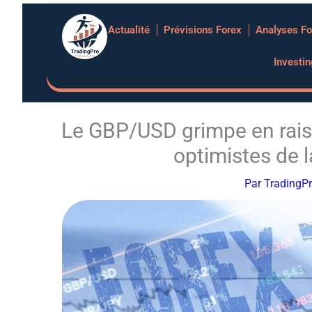
Aller
Actualité
Prévisions Forex
Analyses Fo
au
contenu
Investi
Le GBP/USD grimpe en rai
optimistes de 
Par
TradingP