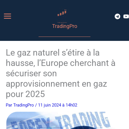
Aller
au
contenu
TradingPro
Le gaz naturel s’étire à la
hausse, l’Europe cherchant à
sécuriser son
approvisionnement en gaz
pour 2025
Par
TradingPro
/ 11 juin 2024 à 14h02