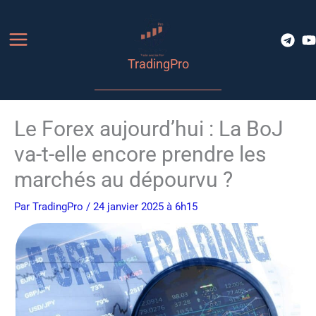
Aller
au
contenu
TradingPro
Le Forex aujourd’hui : La BoJ
va-t-elle encore prendre les
marchés au dépourvu ?
Par
TradingPro
/ 24 janvier 2025 à 6h15